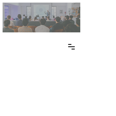
UN
ES
C
O
EE
-
NE
T