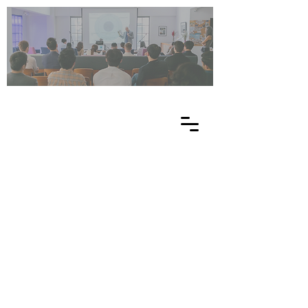
UN
ES
C
O
EE
-
NE
T